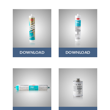
DOWSIL™ 795
DOWSIL™ 896
Structural
PanelFix
Glazing Sealant
DOWNLOAD
DOWNLOAD
DOWSIL™ 791
DOWSIL™
1200
Silicone
Weatherproofing
OS Primer
Sealant